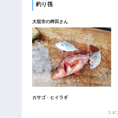
釣り筏
大垣市の稗田さん
カサゴ
・
ヒイラギ
スポ