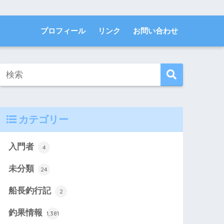
プロフィール
リンク
お問い合わせ
カテゴリー
入門者
4
未分類
24
船長釣行記
2
釣果情報
1,381