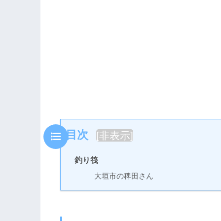
目次
[
非表示
]
釣り筏
大垣市の稗田さん