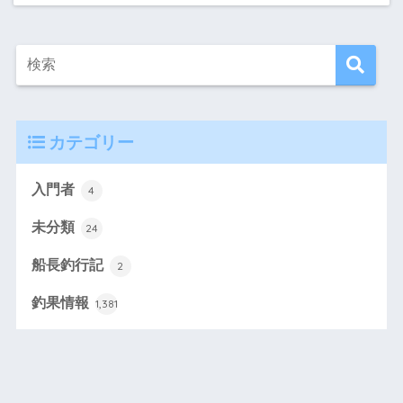
カテゴリー
入門者
4
未分類
24
船長釣行記
2
釣果情報
1,381