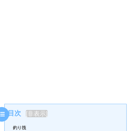
目次
[
非表示
]
釣り筏