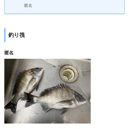
匿名
釣り筏
匿名