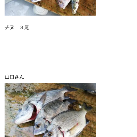
チヌ
３尾
山口さん