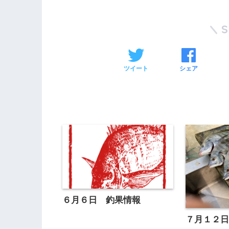
ツイート
シェア
６月６日 釣果情報
７月１２