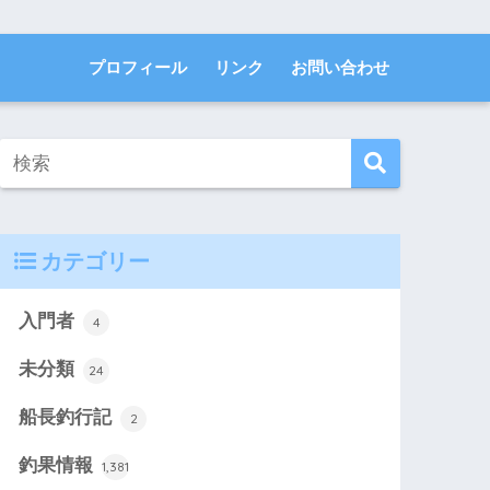
プロフィール
リンク
お問い合わせ
カテゴリー
入門者
4
未分類
24
船長釣行記
2
釣果情報
1,381