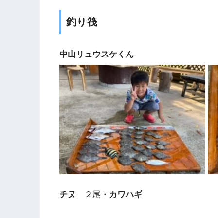
釣り筏
中山リュウスケくん
チヌ
２尾・
カワハギ