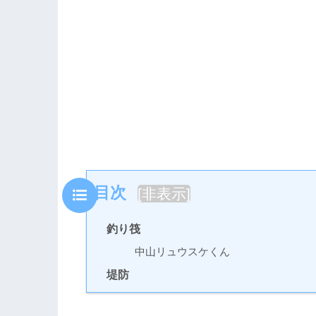
目次
[
非表示
]
釣り筏
中山リュウスケくん
堤防