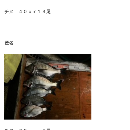
チヌ ４０ｃｍ１３尾
匿名