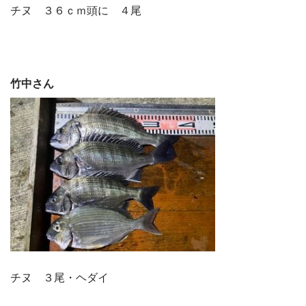
チヌ ３６ｃｍ頭に ４尾
竹中さん
チヌ ３尾・ヘダイ