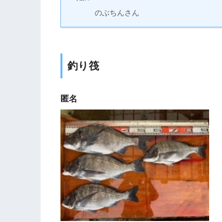
のぶちんさん
釣り筏
匿名