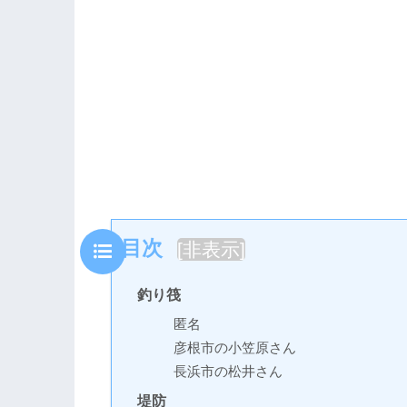
目次
[
非表示
]
釣り筏
匿名
彦根市の小笠原さん
長浜市の松井さん
堤防