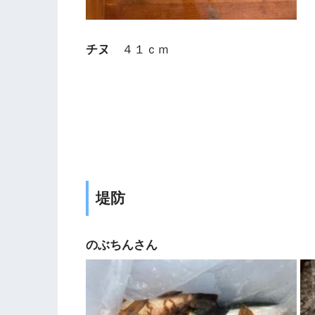
チヌ
４１ｃｍ
堤防
のぶちんさん