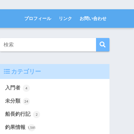
プロフィール
リンク
お問い合わせ
カテゴリー
入門者
4
未分類
24
船長釣行記
2
釣果情報
1,381