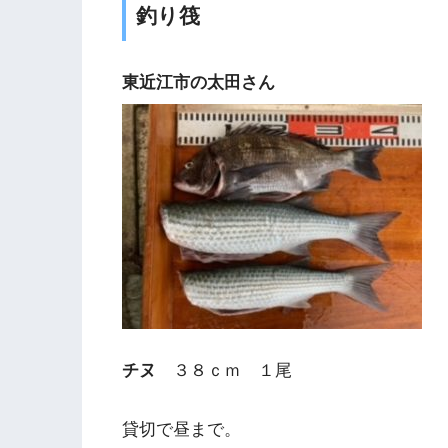
釣り筏
東近江市の太田さん
チヌ
３８ｃｍ １尾
貸切で昼まで。