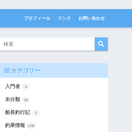
プロフィール
リンク
お問い合わせ
カテゴリー
入門者
4
未分類
24
船長釣行記
2
釣果情報
1,381