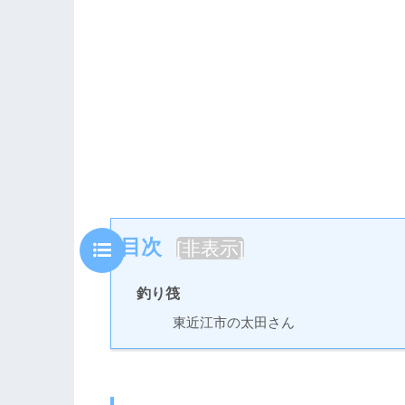
目次
[
非表示
]
釣り筏
東近江市の太田さん