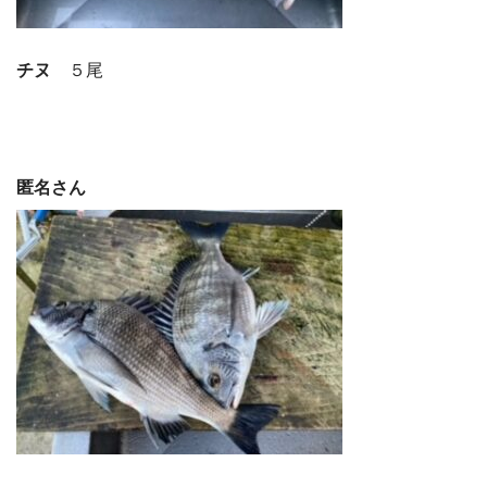
チヌ
５尾
匿名さん