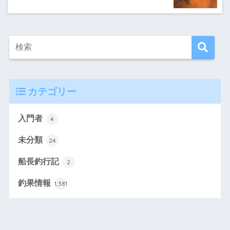
カテゴリー
入門者
4
未分類
24
船長釣行記
2
釣果情報
1,381