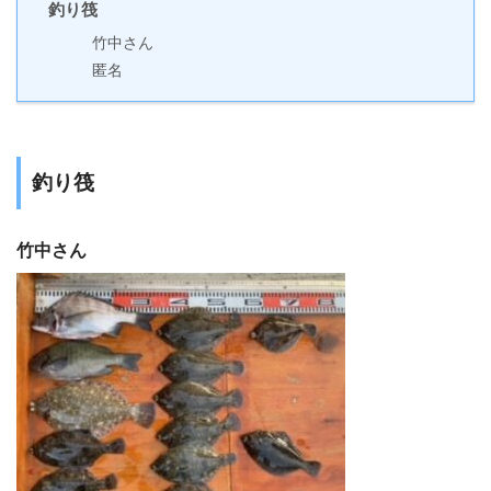
釣り筏
竹中さん
匿名
釣り筏
竹中さん