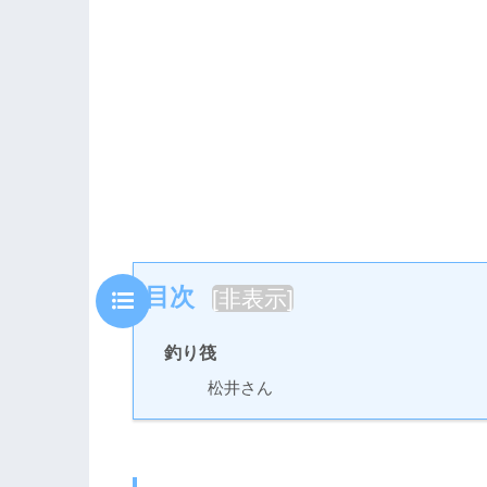
目次
[
非表示
]
釣り筏
松井さん