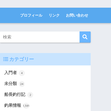
プロフィール
リンク
お問い合わせ
カテゴリー
入門者
4
未分類
24
船長釣行記
2
釣果情報
1,381