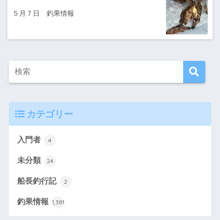
５月７日 釣果情報
カテゴリー
入門者
4
未分類
24
船長釣行記
2
釣果情報
1,381