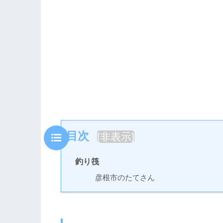
目次
[
非表示
]
釣り筏
彦根市のたてさん