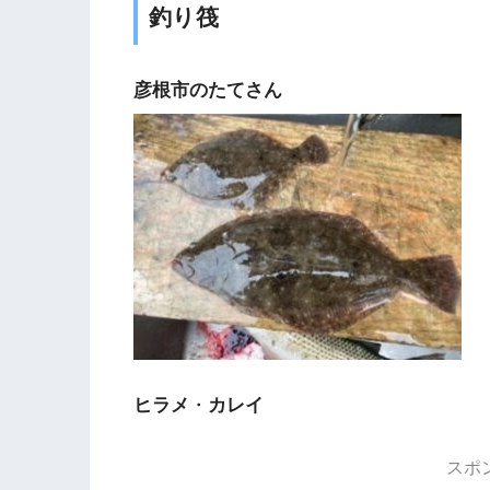
釣り筏
彦根市のたてさん
ヒラメ
・
カレイ
スポ