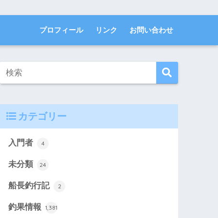
プロフィール
リンク
お問い合わせ
カテゴリー
入門者
4
未分類
24
船長釣行記
2
釣果情報
1,381