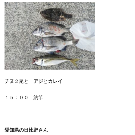
チヌ
２尾と
アジ
と
カレイ
１５：００ 納竿
愛知県の日比野さん