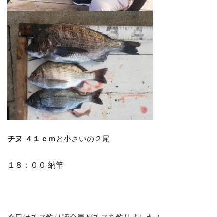
チヌ ４１ｃｍ
と小さいの２尾
１８：００ 納竿