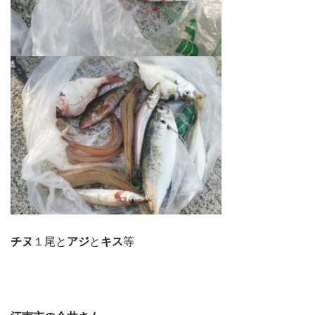
チヌ
１尾と
アジ
と
キス
等