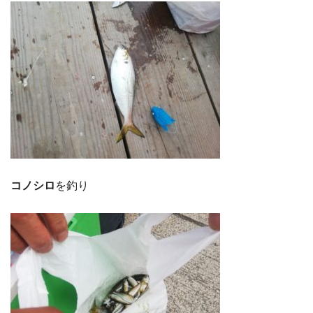
コノシロ
を釣り