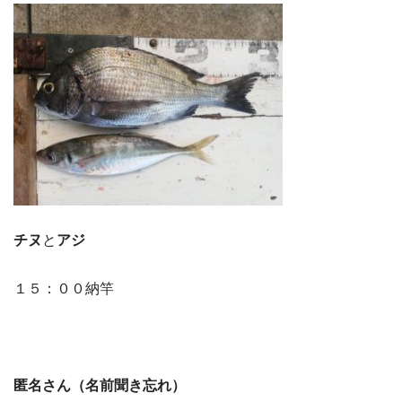
チヌ
と
アジ
１５：００納竿
匿名さん（名前聞き忘れ）