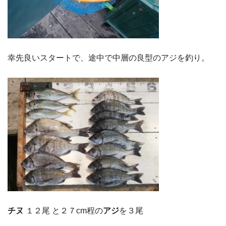
幸先良いスタートで、途中で中層の良型のアジを釣り。
チヌ
１２尾 と２７cm程の
アジ
を３尾