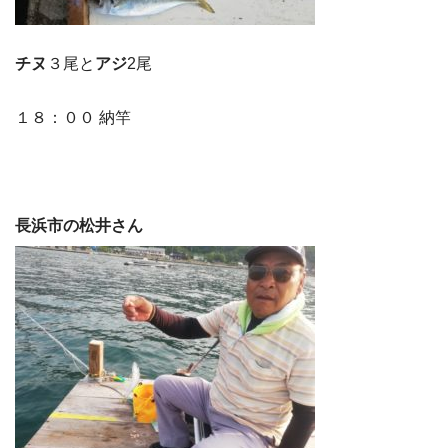
チヌ
３尾と
アジ
2尾
１８：００ 納竿
長浜市の松井さん