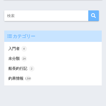
カテゴリー
入門者
4
未分類
24
船長釣行記
2
釣果情報
1,381