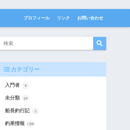
プロフィール
リンク
お問い合わせ
カテゴリー
入門者
4
未分類
24
船長釣行記
2
釣果情報
1,381