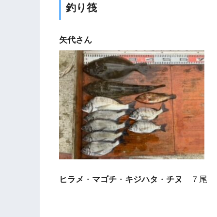
釣り筏
矢代さん
ヒラメ
・
マゴチ
・
キジハタ
・
チヌ
７尾