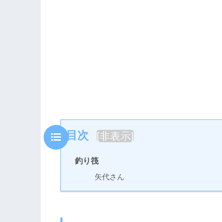
目次
[
非表示
]
釣り筏
矢代さん