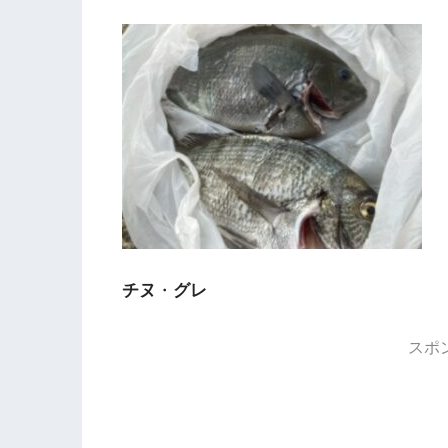
チヌ
・
グレ
スポ