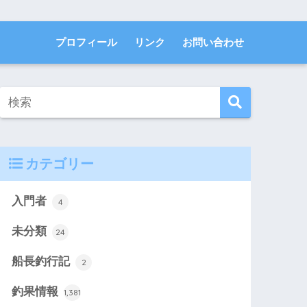
プロフィール
リンク
お問い合わせ
カテゴリー
入門者
4
未分類
24
船長釣行記
2
釣果情報
1,381