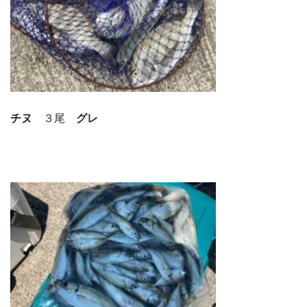
チヌ
３尾
グレ