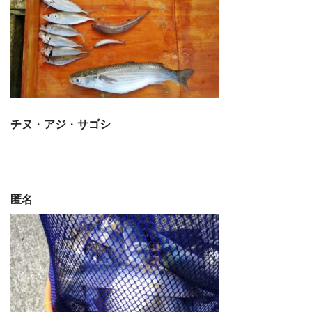
チヌ
・
アジ
・
サゴシ
匿名