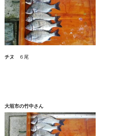
チヌ
６尾
大垣市の竹中さん