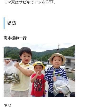
ミマ家はサビキでアジをGET。
堤防
高木様御一行
アジ