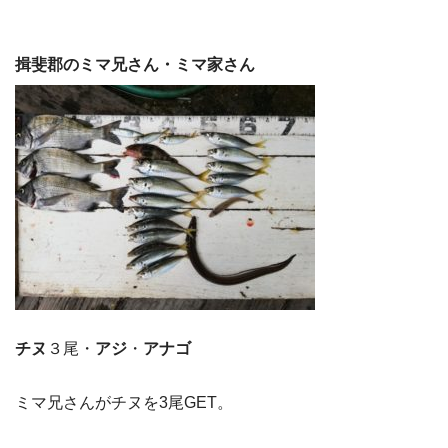
揖斐郡のミマ兄さん・ミマ家さん
チヌ
３尾・
アジ
・
アナゴ
ミマ兄さんがチヌを3尾GET。