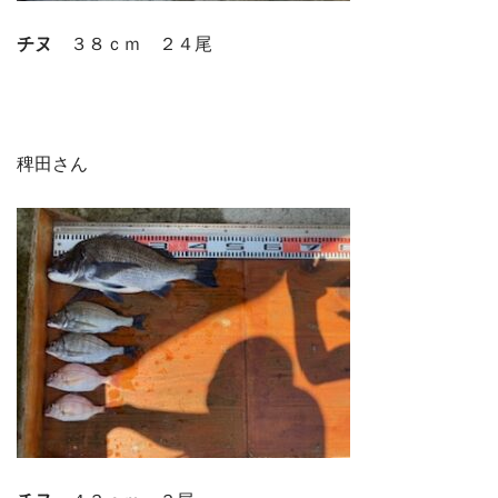
チヌ
３８ｃｍ ２４尾
稗田さん