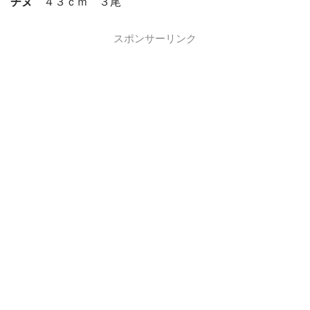
チヌ
４３ｃｍ ３尾
スポンサーリンク