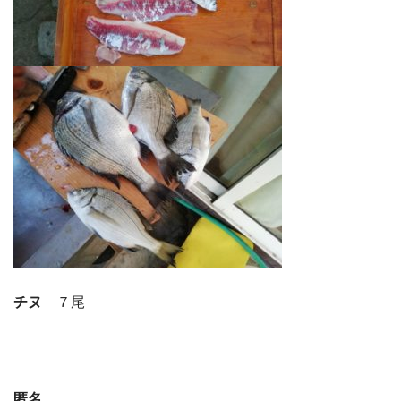
チヌ
７尾
匿名