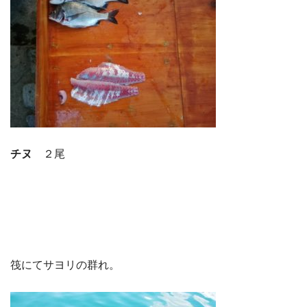
チヌ
２尾
筏にてサヨリの群れ。