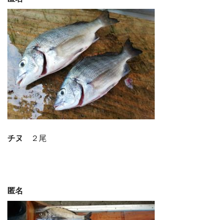
チヌ
２尾
匿名