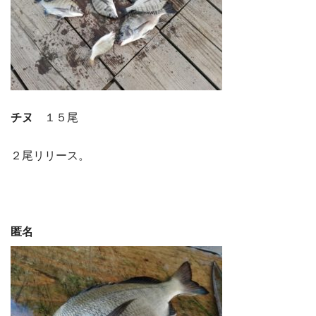
チヌ
１５尾
２尾リリース。
匿名