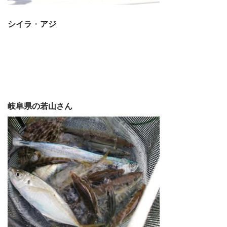
シイラ
・
アジ
岐阜県の若山さん