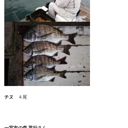
チヌ
４尾
一宮市の森 英行さん