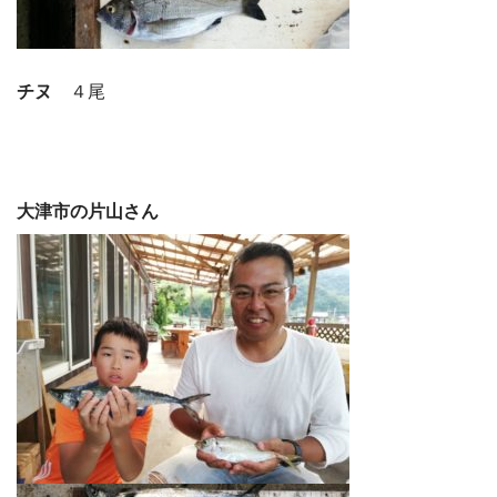
チヌ
４尾
大津市の片山さん