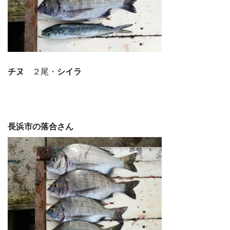
チヌ
２尾・
シイラ
長浜市の落合さん