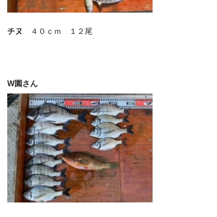
チヌ
４０ｃｍ １２尾
W園さん