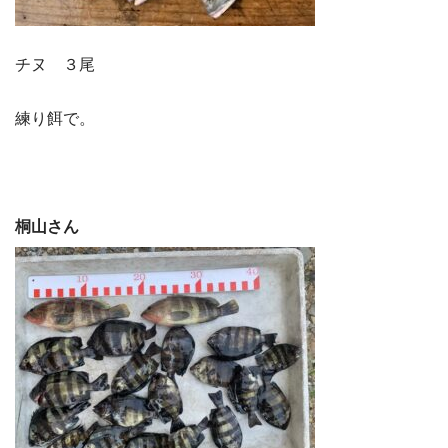
チヌ ３尾
練り餌で。
桐山さん