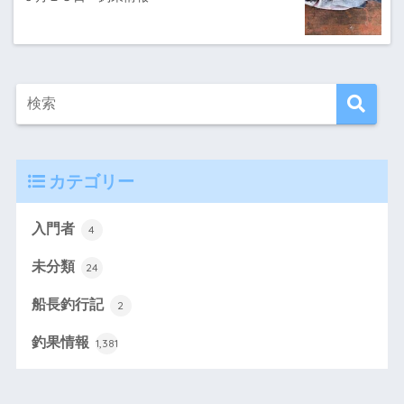
カテゴリー
入門者
4
未分類
24
船長釣行記
2
釣果情報
1,381